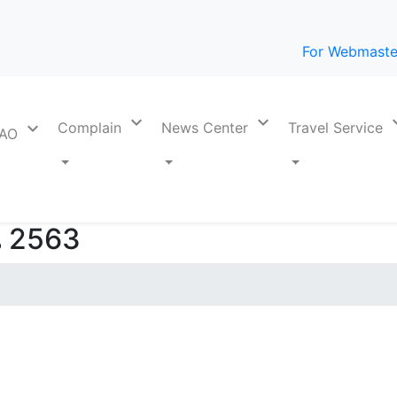
For Webmaste
expand_more
expand_more
expan
expand_more
Complain
News Center
Travel Service
PAO
น 2563