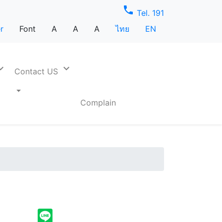
phone
Tel. 191
r
Font
A
A
A
ไทย
EN
d_more
expand_more
Contact US
Complain